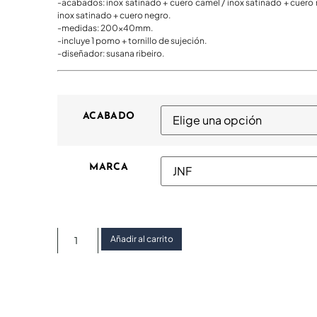
-acabados: inox satinado + cuero camel / inox satinado + cuero 
inox satinado + cuero negro.
-medidas: 200x40mm.
-incluye 1 pomo + tornillo de sujeción.
-diseñador: susana ribeiro.
ACABADO
MARCA
Añadir al carrito