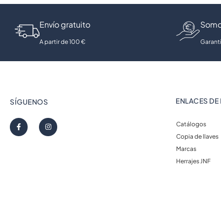
Envío gratuito
Somo
A partir de 100 €
Garantí
ENLACES DE 
SÍGUENOS
Catálogos
Copia de llaves
Marcas
Herrajes JNF