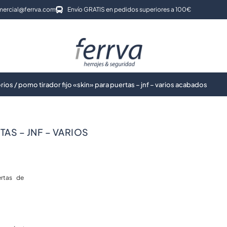
ercial@ferrva.com
Envío GRATIS en pedidos superiores a 100€
orios
/ pomo tirador fijo «skin» para puertas – jnf – varios acabados
AS – JNF – VARIOS
ertas de