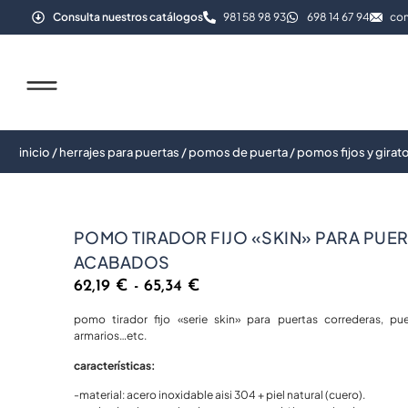
Consulta nuestros catálogos
981 58 98 93
698 14 67 94
com
inicio
/
herrajes para puertas
/
pomos de puerta
/
pomos fijos y girat
POMO TIRADOR FIJO «SKIN» PARA PUERT
ACABADOS
62,19
€
-
65,34
€
pomo tirador fijo «serie skin» para puertas correderas, pu
armarios…etc.
características:
-material: acero inoxidable aisi 304 + piel natural (cuero).