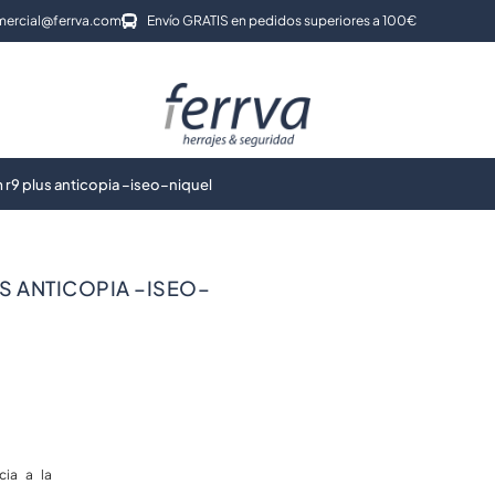
ercial@ferrva.com
Envío GRATIS en pedidos superiores a 100€
r9 plus anticopia –iseo–niquel
S ANTICOPIA –ISEO–
cia a la