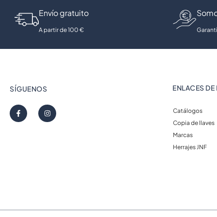
Envío gratuito
Somo
A partir de 100 €
Garantí
ENLACES DE 
SÍGUENOS
Catálogos
Copia de llaves
Marcas
Herrajes JNF