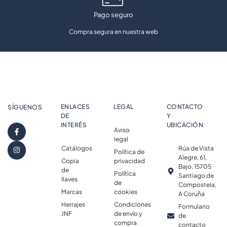
Pago seguro
Compra segura en nuestra web
ENLACES
LEGAL
CONTACTO
SÍGUENOS
DE
Y
INTERÉS
UBICACIÓN
Aviso
legal
Catálogos
Rúa de Vista
Política de
Alegre, 61,
Copia
privacidad
Bajo, 15705
de
Política
Santiago de
llaves
de
Compostela,
Marcas
cookies
A Coruña
Herrajes
Condiciones
Formulario
JNF
de envío y
de
compra
contacto