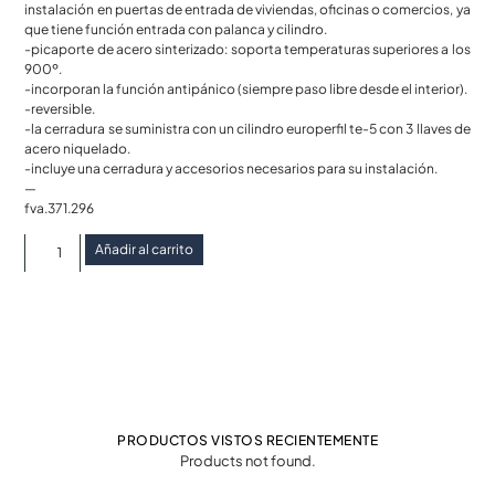
instalación en puertas de entrada de viviendas, oficinas o comercios, ya
que tiene función entrada con palanca y cilindro.
-picaporte de acero sinterizado: soporta temperaturas superiores a los
900º.
-incorporan la función antipánico (siempre paso libre desde el interior).
-reversible.
-la cerradura se suministra con un cilindro europerfil te-5 con 3 llaves de
acero niquelado.
-incluye una cerradura y accesorios necesarios para su instalación.
—
fva.371.296
Añadir al carrito
PRODUCTOS VISTOS RECIENTEMENTE
Products not found.