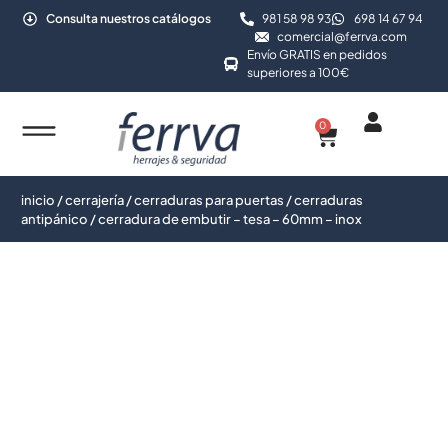
Consulta nuestros catálogos
981 58 98 93
698 14 67 94
comercial@ferrva.com
Envío GRATIS en pedidos
superiores a 100€
0
inicio
/
cerrajería
/
cerraduras para puertas
/
cerraduras
antipánico
/ cerradura de embutir – tesa – 60mm – inox